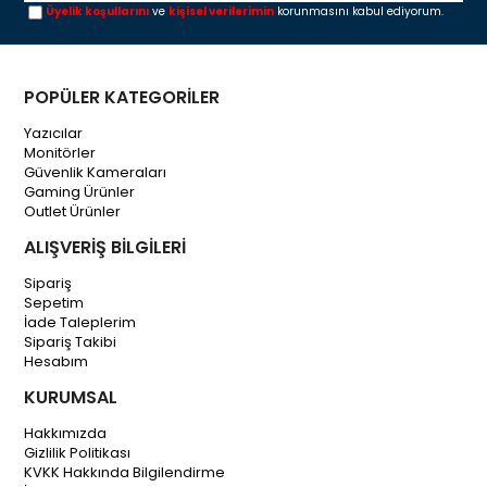
Üyelik koşullarını
ve
kişisel verilerimin
korunmasını kabul ediyorum.
POPÜLER KATEGORİLER
Yazıcılar
Monitörler
Güvenlik Kameraları
Gaming Ürünler
Outlet Ürünler
ALIŞVERİŞ BİLGİLERİ
Sipariş
Sepetim
İade Taleplerim
Sipariş Takibi
Hesabım
KURUMSAL
Hakkımızda
Gizlilik Politikası
KVKK Hakkında Bilgilendirme