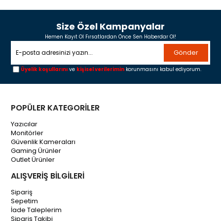
Size Özel Kampanyalar
Hemen Kayıt Ol Fırsatlardan Önce Sen Haberdar Ol!
Gönder
Üyelik koşullarını
ve
kişisel verilerimin
korunmasını kabul ediyorum.
POPÜLER KATEGORİLER
Yazıcılar
Monitörler
Güvenlik Kameraları
Gaming Ürünler
Outlet Ürünler
ALIŞVERİŞ BİLGİLERİ
Sipariş
Sepetim
İade Taleplerim
Sipariş Takibi