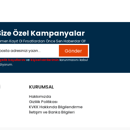
Size Özel Kampanyalar
men Kayıt Ol Fırsatlardan Önce Sen Haberdar Ol!
Gönder
yelik koşullarını
ve
kişisel verilerimin
korunmasını kabul
diyorum.
İ
KURUMSAL
Hakkımızda
Gizlilik Politikası
KVKK Hakkında Bilgilendirme
İletişim ve Banka Bilgileri