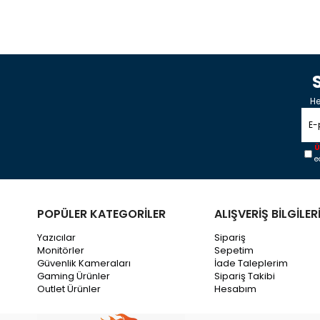
He
Ü
e
POPÜLER KATEGORİLER
ALIŞVERİŞ BİLGİLER
Yazıcılar
Sipariş
Monitörler
Sepetim
Güvenlik Kameraları
İade Taleplerim
Gaming Ürünler
Sipariş Takibi
Outlet Ürünler
Hesabım