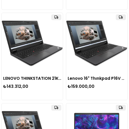
LENOVO THINKSTATION 21KX001STX MWS P16 V2 ULTRA-9 185H 2X16GB 1X1TB SSD NVIDIA RTX3000ADA 8GB W11P
Lenovo 16" Thınkpad P16V 21KX001STX Ultra 9 185H-64GB Ddr5 Ram-1tb Nvme-8gb Rtx 3000 ADA-W11 Pro
₺143.312,00
₺159.000,00