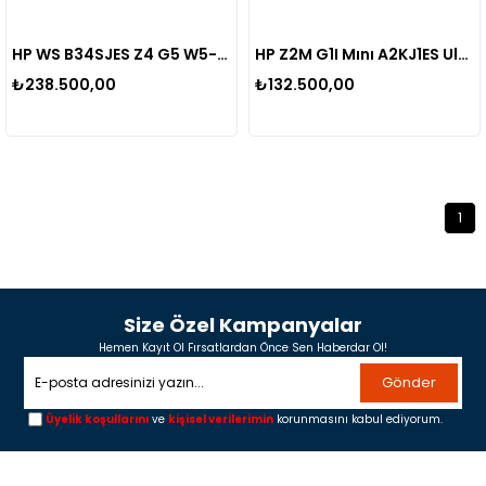
HP WS B34SJES Z4 G5 W5-2545 32GB 4800 MHZ DDR5 ECC RAM 1TB NVMe SSD NVIDIA RTX 2000 Ada 16GB WIN11PRO
HP Z2M G1I Mını A2KJ1ES Ultra 9 285-32GB (2x 16GB) Ddr5 Ram-1tb NVME-16GB RTX2000 ADA-W11 Pro Mini iş istasyonu
₺238.500,00
₺132.500,00
1
Size Özel Kampanyalar
Hemen Kayıt Ol Fırsatlardan Önce Sen Haberdar Ol!
Gönder
Üyelik koşullarını
ve
kişisel verilerimin
korunmasını kabul ediyorum.