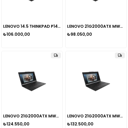
LENOVO 14.5 THINKPAD P14S G5 21G2004TTX ULTRA 7 155H-32GB DDR5 RAM-1TB NVME-4GB RTX500 ADA-W11
LENOVO 21G2000ATX MWS P14s V5 ULTRA-7 155H 16C 32GB 5600MHz SODIMM 1TB SSD NVIDIA RTX500 ADA 4GB W11 PRO 14.5in Taşınabilir Bilgisayar
₺106.000,00
₺98.050,00
LENOVO 21G2000ATX MWS P14s V5 ULTRA-7 155H 16C 64GB 5600MHz SODIMM 1TB SSD NVIDIA RTX500 ADA 4GB W11 PRO 14.5in Taşınabilir Bilgisayar
LENOVO 21G2000ATX MWS P14s V5 ULTRA-7 155H 16C 128GB 5600MHz SODIMM 1TB SSD NVIDIA RTX500 ADA 4GB W11 PRO 14.5in Taşınabilir Bilgisayar
₺124.550,00
₺132.500,00