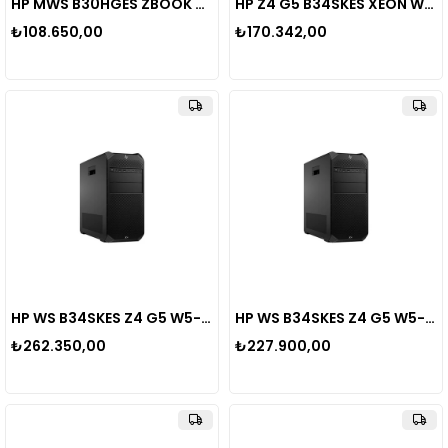
HP MWS B30HGES ZBOOK 8 16 G1i U7-255H-32GB 512GB SSD 4GB RTX 500 ADA 16" WUXGA WIN11PRO
HP Z4 G5 B34SKES XEON W5-2555X 32GB ECC DDR5 RAM-1TB NVME-W11 PRO
₺108.650,00
₺170.342,00
HP WS B34SKES Z4 G5 W5-2555X 32GB 4800 MHZ DDR5 ECC RAM 1TB NVMe SSD NVIDIA RTX 4000 Ada 20GB WIN11PRO
HP WS B34SKES Z4 G5 W5-2555X 32GB 4800 MHZ DDR5 ECC RAM 1TB NVMe SSD NVIDIA RTX 2000 Ada 16GB WIN11PRO
₺262.350,00
₺227.900,00