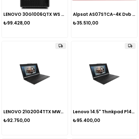
LENOVO 30G1006QTX WS P360 ULTRA i5-12600K 10C 3.7GHz 16GB 4800MHz SODIMM 512GB SSD NVIDIA T400 2GB W11 300W TOWER
Alpsat AS07STCA-4K Dvb S-S2/T-T2/C/J.83B /ısdb-T Combo Sinyal Analizörü
₺99.428,00
₺35.510,00
LENOVO 21G2004TTX MWS P14s V5 ULTRA-7 155H 16C 16GB DDR5 5600 MHZ 1TB SSD NVIDIA RTX500ADA 4GB 14.5" W11 PRO
Lenovo 14.5" Thınkpad P14s G5 21G2004ttx Ultra 7 155H-16Gb Ddr5 Ram-1Tb Nvme-4Gb Rtx500 Ada-W11 Pro 1920X1200
₺92.750,00
₺95.400,00