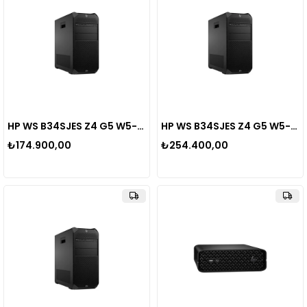
HP WS B34SJES Z4 G5 W5-2545 32GB 1TB SSD WIN11PRO
HP WS B34SJES Z4 G5 W5-2545 32GB 4800 MHZ DDR5 ECC RAM 1TB NVMe SSD NVIDIA RTX 4000 Ada 20GB WIN11PRO
₺174.900,00
₺254.400,00