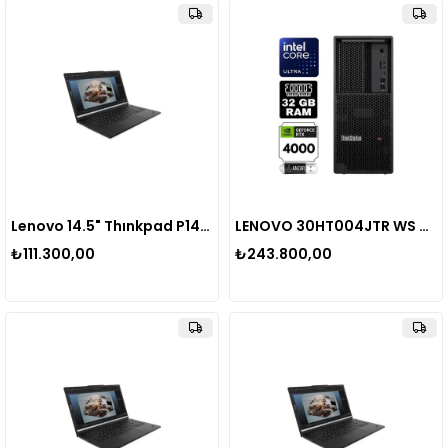
Lenovo 14.5" Thınkpad P14s G5 21G2004ttx Ultra 7 155H-64Gb Ddr5 Ram-1Tb Nvme-4Gb Rtx500 Ada-W11 Pro 1920X1200
LENOVO 30HT004JTR WS P3 V2 ULTRA-9 285K 24C 32GB 5600MHz RAM 1TB SSD NVIDIA RTX4000ADA 20GB W11 PRO Masaüstü Bilgisayar
₺111.300,00
₺243.800,00