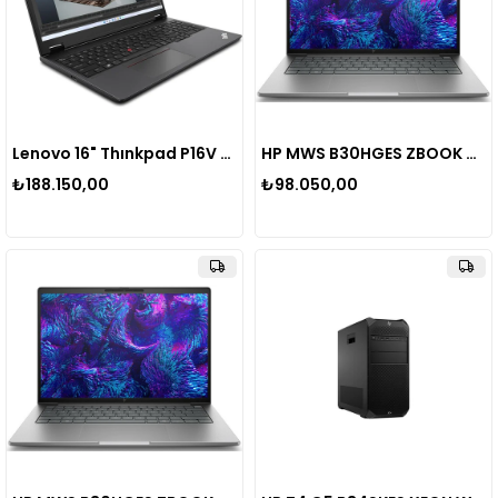
Lenovo 16" Thınkpad P16V 21KX001STX Ultra 9 185H-128GB Ddr5 Ram-1tb Nvme-8gb Rtx 3000 ADA-W11 Pro
HP MWS B30HGES ZBOOK 8 16 G1i U7-255H 16GB 512GB SSD 4GB RTX 500 ADA 16" WUXGA WIN11PRO
₺188.150,00
₺98.050,00