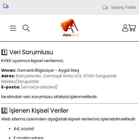
Sipariş Takibi
1️⃣ Veri Sorumlusu
KVKK uyarınca kişisel verileriniz;
Unvan:
Osmanlı Bilgisayar - Aygül Ateş
Adres:
Bahçelievler, Sarmaşık Sk No:3/A, 67100 Zonguldak
Merkez/Zonguldak
E-posta:
[email protected]
tarafından veri sorumlusu sıfatıyla işlenmektedir.
2️⃣ İşlenen Kişisel Veriler
Web sitemiz üzerinden aşağıdaki kişisel verileriniz işlenebilmektedir:
Ad, soyad
E-posta adresi