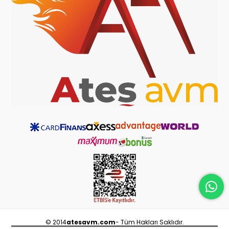
© 2014
atesavm.com
- Tüm Hakları Saklıdır.