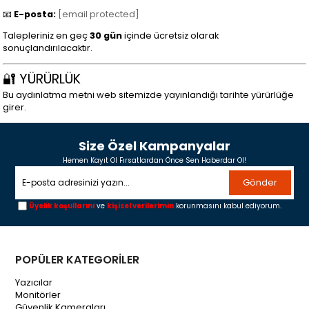
📧
E-posta:
[email protected]
Talepleriniz en geç
30 gün
içinde ücretsiz olarak
sonuçlandırılacaktır.
🔐 YÜRÜRLÜK
Bu aydınlatma metni web sitemizde yayınlandığı tarihte yürürlüğe
girer.
Size Özel Kampanyalar
Hemen Kayıt Ol Fırsatlardan Önce Sen Haberdar Ol!
Gönder
Üyelik koşullarını
ve
kişisel verilerimin
korunmasını kabul ediyorum.
POPÜLER KATEGORİLER
Yazıcılar
Monitörler
Güvenlik Kameraları