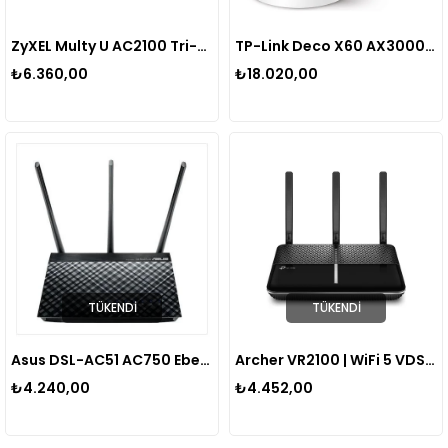
ZyXEL Multy U AC2100 Tri-Band WiFi Sistemi (Pack of 3)
TP-Link Deco X60 AX3000 3000 Mbps Wi-Fi 6 Mesh Router Sistemi Fiber Uyumlu Çift Bant Gigabit Port WPA3 150 Cihaz 490 m² Kapsama 2'li Paket
₺6.360,00
₺18.020,00
TÜKENDI
TÜKENDI
Asus DSL-AC51 AC750 Ebeveyn Destekli Çift Bant Adsl-Vdsl-Wifi Modem Router
Archer VR2100 | WiFi 5 VDSL/ADSL Modem Router | Fiber Destekli | AC2100 Mbps | Super VDSL | 4 Gigabit LAN | 1 USB 3.0 | MU-MIMO | Dual Band | Tether Uygulaması ile Kolay Kurulum
₺4.240,00
₺4.452,00