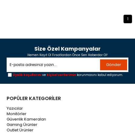
1
Size Özel Kampanyalar
Hemen Kayıt Ol Fırsatlardan Önce Sen Haberdar Ol!
Gönder
Üyelik koşullarını
ve
kişisel verilerimin
korunmasını kabul ediyorum.
POPÜLER KATEGORİLER
Yazıcılar
Monitörler
Güvenlik Kameraları
Gaming Ürünler
Outlet Ürünler