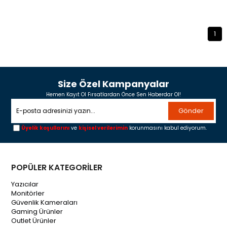
1
Size Özel Kampanyalar
Hemen Kayıt Ol Fırsatlardan Önce Sen Haberdar Ol!
Gönder
Üyelik koşullarını
ve
kişisel verilerimin
korunmasını kabul ediyorum.
POPÜLER KATEGORİLER
Yazıcılar
Monitörler
Güvenlik Kameraları
Gaming Ürünler
Outlet Ürünler