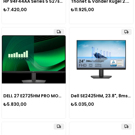
HP 94F44AA Series 5 527sf 27" 5MS 100Hz Full HD IPS Monitör
Thonet & Vander Kugel 2.0 Bluetooth Hoparlör 140W RMS (700W Peak) Uzaktan Kumandalı Sinema Speaker
₺7.420,00
₺11.925,00
DELL 27 E2725HM PRO MONITOR 5MS 100Hz 1920x1080 VESA 1xVGA 1xDP 1xHDMI Monitör
Dell SE2425HM, 23.8", 8ms, 100Hz, Full Hd, D-Sub, Hdmı, Vesa, IPS LED Monitör
₺5.830,00
₺5.035,00