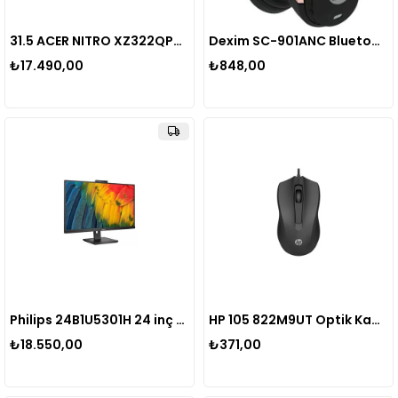
31.5 ACER NITRO XZ322QPbmiiphx 1920x1080 LED 4MS 165HZ FREESYNC 1xDP 2xHDMI ZEROFRAME CURVED BLACK MONITOR
Dexim SC-901ANC Bluetooth Kablosuz Kafaüstü Kulaklık Siyah DBT005
₺17.490,00
₺848,00
Philips 24B1U5301H 24 inç Full HD monitör, 5 MP web kamerası, yüksekliği ayarlanabilir, hoparlör (1920 x 1080, 75 Hz, HDMI, DisplayPort, USB-C, RJ45, USB Hub) siyah
HP 105 822M9UT Optik Kablolu Mouse
₺18.550,00
₺371,00