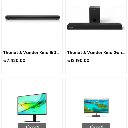
Thonet & Vander Kino 150W Rms Soundbar + Subwoofer 2.1 Hoparlör Bluetooth HDMI Uzaktan Kumanda HK096-03641
Thonet & Vander Kino Gen2 140W RMS Bluetooth HDMI 2.1 Soundbar + Kablosuz Subwoofer Uzaktan Kumandalı Ev Sinema Sistemi
₺7.420,00
₺12.190,00
TÜKENDI
TÜKENDI