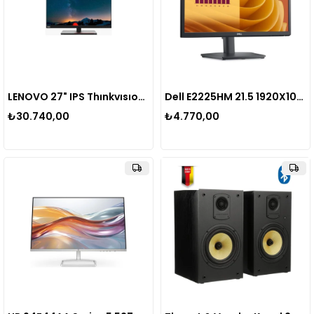
LENOVO 27" IPS Thınkvısıon P27U-20 62CBRAR6TK 4ms 60HZ Hdmı-Dp Thunderbold4 Monıtor 4K 3840X2160
Dell E2225HM 21.5 1920X1080 Fhd 100Hz 5ms HDMI VGA Dp LED Monitör
₺30.740,00
₺4.770,00