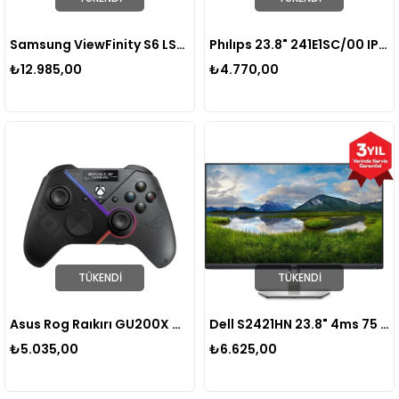
Samsung ViewFinity S6 LS27D600UAUXUF 27" 5 ms 2K Pivot IPS 100 Hz Monitör
Phılıps 23.8" 241E1SC/00 IPS 4ms 75HZ VGA HDMI Fhd Monitör
₺12.985,00
₺4.770,00
TÜKENDI
TÜKENDI
Asus Rog Raıkırı GU200X Oyun Konsolu
Dell S2421HN 23.8" 4ms 75 Hz FreeSync Full HD IPS LED Monitör
₺5.035,00
₺6.625,00