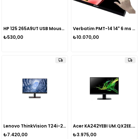
HP 125 265A9UT USB Mouse Siyah
Verbatim PMT-14 14" 6 ms Full HD IPS 60 Hz Dokunmatik Taşınabilir Monitör
₺530,00
₺10.070,00
Lenovo ThinkVision T24i-2L 62B0MAR2TK 23.8" 4 MS 60 Hz FullHD HDMI DP VGA IPS Pivot LED Kurumsal Monitör
Acer KA242YEBI UM.QX2EE.E05 23.8" 1ms 100Hz Freesync Full Hd IPS LED Monitör
₺7.420,00
₺3.975,00