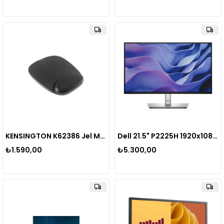
KENSINGTON K62386 Jel Mouse Pad Siyah
Dell 21.5" P2225H 1920x1080 100Hz 8ms HDMI VGA DP Type-C IPS Pivot Yükseklik Ayarlı Monitör
₺1.590,00
₺5.300,00