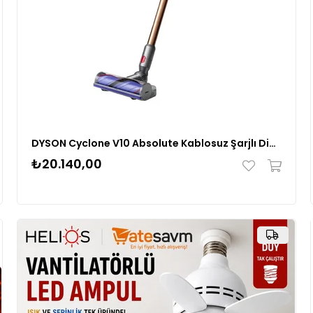
DYSON Cyclone V10 Absolute Kablosuz Şarjlı Dikey Süpürge Nikel Bakır
₺20.140,00