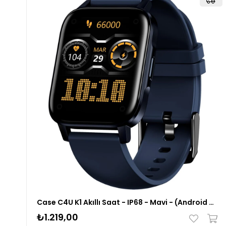
Case C4U K1 Akıllı Saat - IP68 - Mavi - (Android ve iPhone Uyumlu)
₺1.219,00