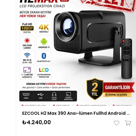
EZCOOL H2 Max 390 Ansı-lümen Fullhd Android 11 Akıllı Projeksiyon Cihazı
₺4.240,00