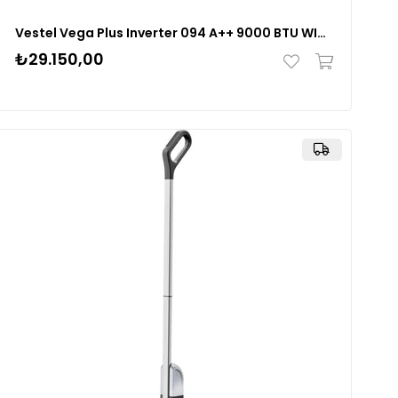
Vestel Vega Plus Inverter 094 A++ 9000 BTU WIFI Klima (İç-Dış Ünite) Set
₺29.150,00