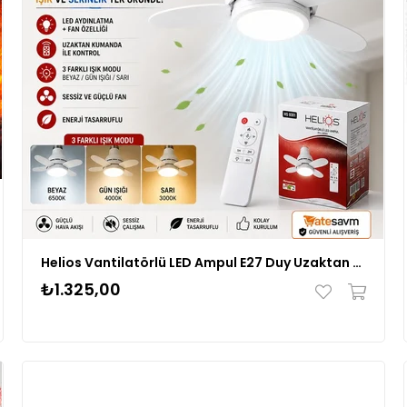
Helios Vantilatörlü LED Ampul E27 Duy Uzaktan Kumandalı 3 Modlu Fanlı Lamba
₺1.325,00