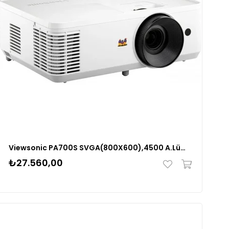
Viewsonic PA700S SVGA(800X600),4500 A.Lümen,12.000 Saat Lamba Ömrü Projeksiyon Cihazı
₺27.560,00