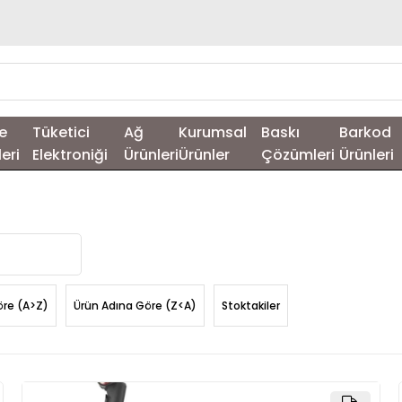
e
Tüketici
Ağ
Kurumsal
Baskı
Barkod
leri
Elektroniği
Ürünleri
Ürünler
Çözümleri
Ürünleri
öre (A>Z)
Ürün Adına Göre (Z<A)
Stoktakiler