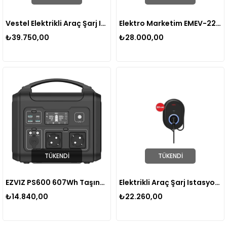
Vestel Elektrikli Araç Şarj Istasyonu EVC04 Smart 22KW Kablolu
Elektro Marketim EMEV-22 22KW 3 Faz Tip Elektrikli Kablolu Araç Şarj Istasyonu
₺39.750,00
₺28.000,00
TÜKENDI
TÜKENDI
EZVIZ PS600 607Wh Taşınabilir Güç İstasyonu – 600W AC Çıkış, USB-C PD, Solar Destekli
Elektrikli Araç Şarj Istasyonu EVC04 22KW Kablolu
₺14.840,00
₺22.260,00