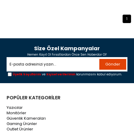
1
Size Özel Kampanyalar
Hemen Kayıt Ol Fırsatlardan Önce Sen Haberdar Ol!
Gönder
Üyelik koşullarını
ve
kişisel verilerimin
korunmasını kabul ediyorum.
POPÜLER KATEGORİLER
Yazıcılar
Monitörler
Güvenlik Kameraları
Gaming Ürünler
Outlet Ürünler