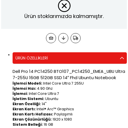
Ürün stoklarımızda kalmamıştır.
ÜRÜN ÖZELLIKLERI
Dell Pro 14 PC14250 BTO107_PC14250_EMEA_UBU Ultra
7-255U 16GB 512GB SSD 14″ Fhd Ubuntu Notebook
İşlemci Modeli:
Intel Core Ultra 7 255U
İşlemci Hızı:
4.90 Ghz
İşlemci:
Intel Core Ultra 7
İşletim Sistemi:
Ubuntu
Ekran Özelliği:
14"
Ekran Kartı:
Intel® Arc™ Graphics
Ekran Kartı Hafızası:
Paylaşımlı
Ekran Çözünürlüğü:
1920 x 1080
Sistem Belleği:
16 GB