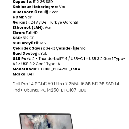
Kapasite:
512 GB SSD
Kablosuz Haberleşme:
Var
Bluetooth Özelliği:
Var
HDMI:
Var
Garanti:
24 Ay Dell Türkiye Garantili
Ethernet (LAN):
Var
Ekran:
Full HD
SSD:
512 GB
SSD Arayüzü:
M.2
Çekirdek Sayısı:
Sekiz Çekirdek İşlemci
Raid Desteği:
Yok
USB Port:
2 × Thunderbolt™ 4 / USB-C 1 × USB 3.2 Gen 1 Type-
A 1 × USB 3.2 Gen 1 Type-A
Model Kodu:
BTO113_PC14250_EMEA
Marka:
Dell
Dell Pro 14 PC14250 Ultra 7 255U 16GB 512GB SSD 14
Fhd+ Ubuntu PC14250-BTO107-UBU